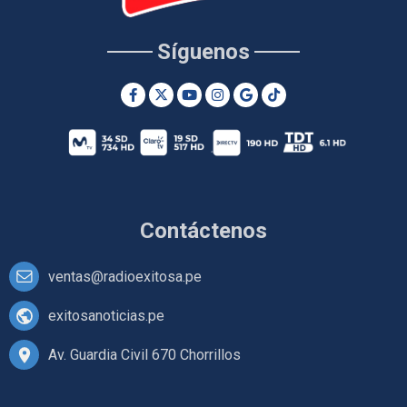
Síguenos
Contáctenos
ventas@radioexitosa.pe
exitosanoticias.pe
Av. Guardia Civil 670 Chorrillos