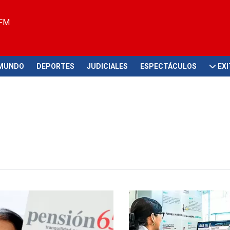
 FM
MUNDO
DEPORTES
JUDICIALES
ESPECTÁCULOS
EX
ial del Midis
Beneficio PES