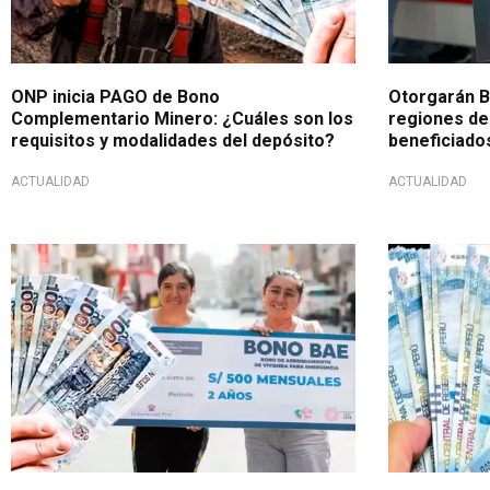
ONP inicia PAGO de Bono
Otorgarán B
Complementario Minero: ¿Cuáles son los
regiones de
requisitos y modalidades del depósito?
beneficiados
ACTUALIDAD
ACTUALIDAD
Apoyo económico
Subsidio ec