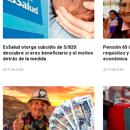
EsSalud otorga subsidio de S/820:
Pensión 65 i
descubre si eres beneficiario y el motivo
requisitos 
detrás de la medida
económica
ACTUALIDAD
ACTUALIDAD
Beneficio jubilado minero
Beneficio e