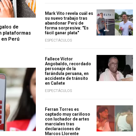
Mark Vito revela cuál es
su nuevo trabajo tras
abandonar Perú de
galos de
forma sorpresiva: "Es
en plataformas
fácil ganar plata"
e en Perú
ESPECTÁCULOS
Fallece Víctor
Angobaldo, recordado
personaje de la
farándula peruana, en
accidente de tránsito
en Cañete
ESPECTÁCULOS
Ferran Torres es
captado muy cariñoso
con luchador de artes
marciales tras
declaraciones de
Marcos Llorente