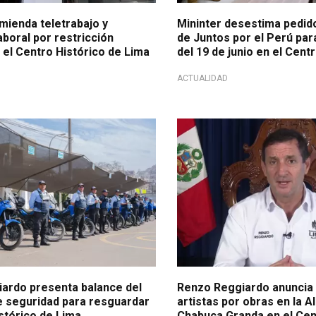
mienda teletrabajo y
Mininter desestima pedid
laboral por restricción
de Juntos por el Perú par
 el Centro Histórico de Lima
del 19 de junio en el Cent
ACTUALIDAD
la seguridad
Emitió comunicado oficial
ardo presenta balance del
Renzo Reggiardo anuncia 
e seguridad para resguardar
artistas por obras en la 
stórico de Lima
Chabuca Granda en el Cen