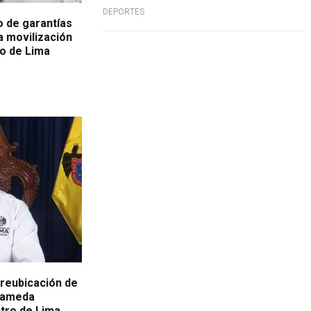
DEPORTES
o de garantías
a movilización
ro de Lima
reubicación de
Alameda
tro de Lima