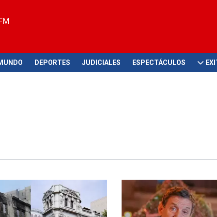
 FM
MUNDO
DEPORTES
JUDICIALES
ESPECTÁCULOS
EX
en obras
No lo apoya