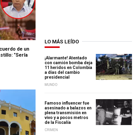
LO MÁS LEÍDO
cuerdo de un
tillo: "Sería
¡Alarmante! Atentado
con camión bomba deja
11 heridos en Colombia
a días del cambio
presidencial
MUNDO
Famoso influencer fue
asesinado a balazos en
plena transmisión en
vivo y a pocos metros
de la Fiscalía
CRIMEN