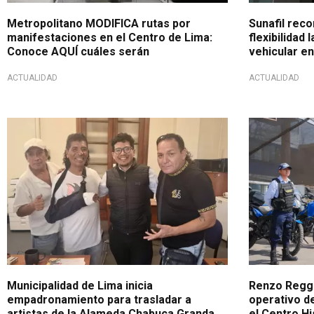
Metropolitano MODIFICA rutas por
Sunafil reco
manifestaciones en el Centro de Lima:
flexibilidad 
Conoce AQUÍ cuáles serán
vehicular en
ACTUALIDAD
ACTUALIDAD
Pronta reubicación
En favor de 
Municipalidad de Lima inicia
Renzo Reggi
empadronamiento para trasladar a
operativo d
artistas de la Alameda Chabuca Granda
el Centro Hi