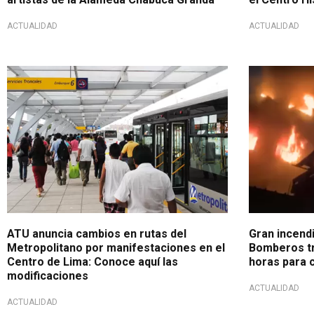
ACTUALIDAD
ACTUALIDAD
Comunicado para los usuarios
Faltarían 3 
ATU anuncia cambios en rutas del
Gran incend
Metropolitano por manifestaciones en el
Bomberos tr
Centro de Lima: Conoce aquí las
horas para c
modificaciones
ACTUALIDAD
ACTUALIDAD