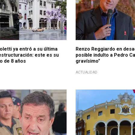
oletti ya entró a su última
Renzo Reggiardo en desa
estructuración: este es su
posible indulto a Pedro Cas
o de 8 años
gravísimo"
ACTUALIDAD
ancia
Comunicado a la población