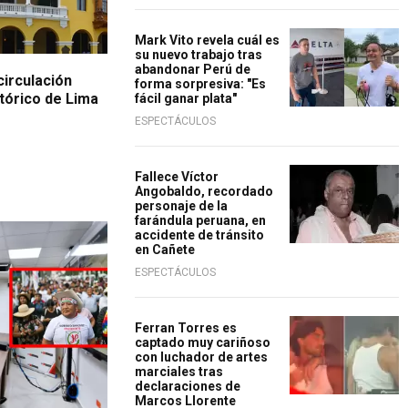
Mark Vito revela cuál es
su nuevo trabajo tras
abandonar Perú de
circulación
forma sorpresiva: "Es
stórico de Lima
fácil ganar plata"
ESPECTÁCULOS
Fallece Víctor
Angobaldo, recordado
personaje de la
farándula peruana, en
accidente de tránsito
nsito vehicular
en Cañete
ESPECTÁCULOS
Ferran Torres es
captado muy cariñoso
con luchador de artes
marciales tras
declaraciones de
Marcos Llorente