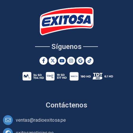
Síguenos
Contáctenos
ventas@radioexitosa.pe
exitosanoticias.pe