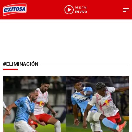
95.5 FM
EN VIVO
#ELIMINACIÓN
Caída 'celeste'