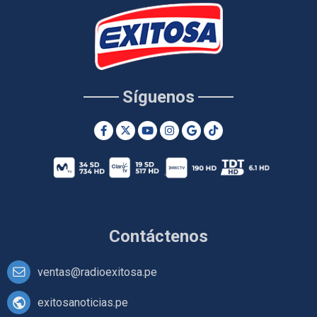
Síguenos
Contáctenos
ventas@radioexitosa.pe
exitosanoticias.pe