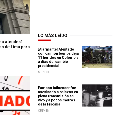
LO MÁS LEÍDO
iec atenderá
as de Lima para
¡Alarmante! Atentado
con camión bomba deja
11 heridos en Colombia
a días del cambio
presidencial
MUNDO
Famoso influencer fue
asesinado a balazos en
plena transmisión en
vivo y a pocos metros
de la Fiscalía
CRIMEN