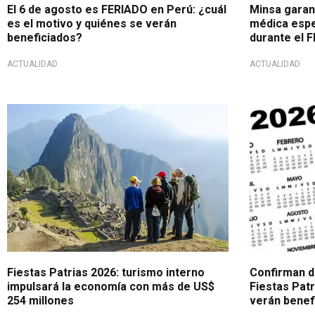
El 6 de agosto es FERIADO en Perú: ¿cuál
Minsa gara
es el motivo y quiénes se verán
médica espe
beneficiados?
durante el 
ACTUALIDAD
ACTUALIDAD
Más oportunidades para las regiones
¿ A alistar l
Fiestas Patrias 2026: turismo interno
Confirman d
impulsará la economía con más de US$
Fiestas Pat
254 millones
verán benef