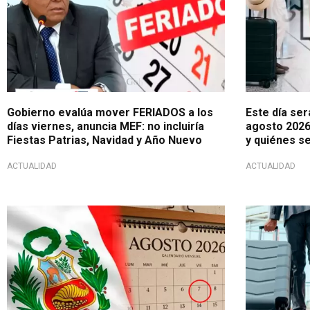
Gobierno evalúa mover FERIADOS a los
Este día ser
días viernes, anuncia MEF: no incluiría
agosto 2026
Fiestas Patrias, Navidad y Año Nuevo
y quiénes s
ACTUALIDAD
ACTUALIDAD
¿Habrá un nuevo feriado?
Jornada ser