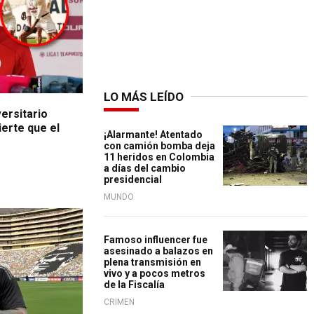
LO MÁS LEÍDO
ersitario
ierte que el
¡Alarmante! Atentado
%
con camión bomba deja
11 heridos en Colombia
a días del cambio
presidencial
MUNDO
Famoso influencer fue
asesinado a balazos en
plena transmisión en
vivo y a pocos metros
de la Fiscalía
CRIMEN