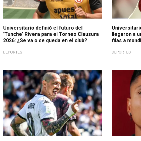
Universitario definió el futuro del
Universitar
'Tunche' Rivera para el Torneo Clausura
llegaron a 
2026: ¿Se va o se queda en el club?
filas a mund
DEPORTES
DEPORTES
Sorpresiva publicación
Tema cerra