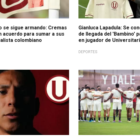
io se sigue armando: Cremas
Gianluca Lapadula: Se con
un acuerdo para sumar a sus
de llegada del 'Bambino' 
ialista colombiano
en jugador de Universitar
DEPORTES
do
Está decidido