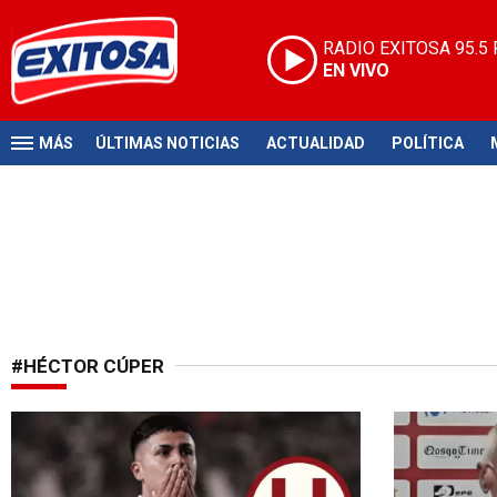
RADIO EXITOSA
95.5
EN VIVO
MÁS
ÚLTIMAS NOTICIAS
ACTUALIDAD
POLÍTICA
#HÉCTOR CÚPER
Toman cartas en el asunto
No está con