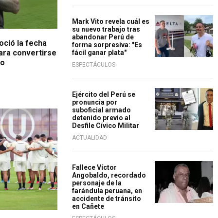
Mark Vito revela cuál es
su nuevo trabajo tras
abandonar Perú de
oció la fecha
forma sorpresiva: "Es
para convertirse
fácil ganar plata"
io
ESPECTÁCULOS
Ejército del Perú se
pronuncia por
suboficial armado
detenido previo al
Desfile Cívico Militar
ACTUALIDAD
Fallece Víctor
Angobaldo, recordado
personaje de la
farándula peruana, en
accidente de tránsito
en Cañete