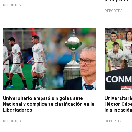
DEPORTES
DEPORTES
Empate internacional
Vuelta inter
Universitario empató sin goles ante
Universitari
Nacional y complica su clasificación en la
Héctor Cúper
Libertadores
la alineación
DEPORTES
DEPORTES