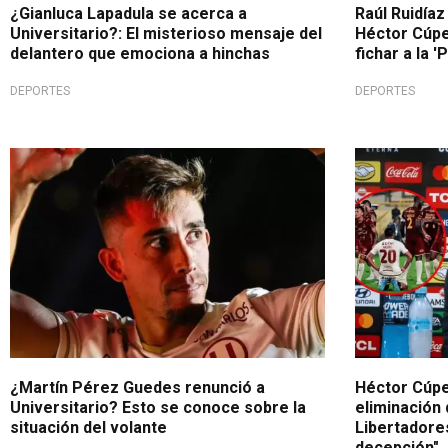
¿Gianluca Lapadula se acerca a
Raúl Ruidíaz
Universitario?: El misterioso mensaje del
Héctor Cúper
delantero que emociona a hinchas
fichar a la '
DEPORTES
DEPORTES
¿Está decidido?
En conferen
¿Martín Pérez Guedes renunció a
Héctor Cúpe
Universitario? Esto se conoce sobre la
eliminación 
situación del volante
Libertadore
decepción"