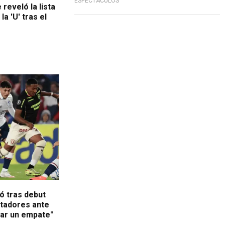
ESPECTÁCULOS
 reveló la lista
a 'U' tras el
ó tras debut
rtadores ante
rar un empate"