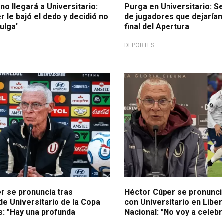
 no llegará a Universitario:
Purga en Universitario: Se
 le bajó el dedo y decidió no
de jugadores que dejarían l
Pulga'
final del Apertura
DEPORTES
cia de prensa
No está conforme
r se pronuncia tras
Héctor Cúper se pronunci
de Universitario de la Copa
con Universitario en Libe
s: "Hay una profunda
Nacional: "No voy a celeb