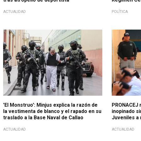
ACTUALIDAD
POLÍTICA
Esta es la razón
Proceso de r
'El Monstruo': Minjus explica la razón de
PRONACEJ re
la vestimenta de blanco y el rapado en su
inopinado s
traslado a la Base Naval de Callao
Juveniles a 
ACTUALIDAD
ACTUALIDAD