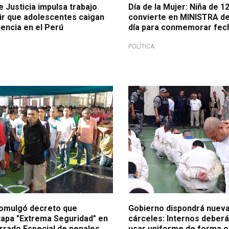
e Justicia impulsa trabajo
Día de la Mujer: Niña de 1
ir que adolescentes caigan
convierte en MINISTRA de 
uencia en el Perú
día para conmemorar fec
POLÍTICA
de inseguridad
Endurecimiento penitenciario
omulgó decreto que
Gobierno dispondrá nuev
tapa "Extrema Seguridad" en
cárceles: Internos deberá
rado Especial de penales
usar uniforme de forma o