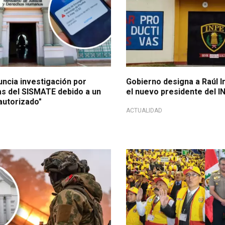
uncia investigación por
Gobierno designa a Raúl 
as del SISMATE debido a un
el nuevo presidente del I
autorizado"
ACTUALIDAD
ción de derechos
Más de 11 mil juntas