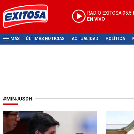
RADIO EXITOSA
95.5
EN VIVO
MÁS
ÚLTIMAS NOTICIAS
ACTUALIDAD
POLÍTICA
#MINJUSDH
Sesión sin fecha
Alarmas eng