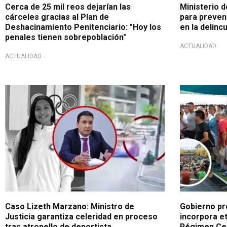
Cerca de 25 mil reos dejarían las
Ministerio d
cárceles gracias al Plan de
para preven
Deshacinamiento Penitenciario: "Hoy los
en la delinc
penales tienen sobrepoblación"
ACTUALIDAD
ACTUALIDAD
Investigación en curso
Ante crisis 
Caso Lizeth Marzano: Ministro de
Gobierno pr
Justicia garantiza celeridad en proceso
incorpora e
tras atropello de deportista
Régimen Cer