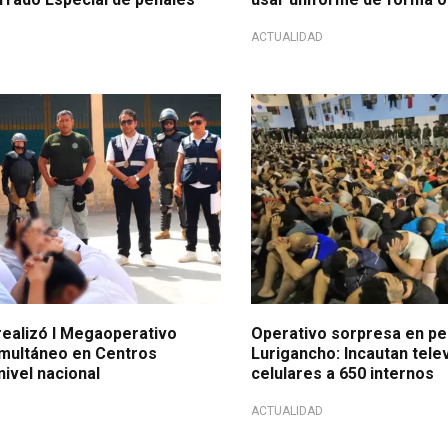
ACTUALIDAD
einserción social
Habrían realizado llamadas
alizó I Megaoperativo
Operativo sorpresa en pe
imultáneo en Centros
Lurigancho: Incautan tele
nivel nacional
celulares a 650 internos
ACTUALIDAD