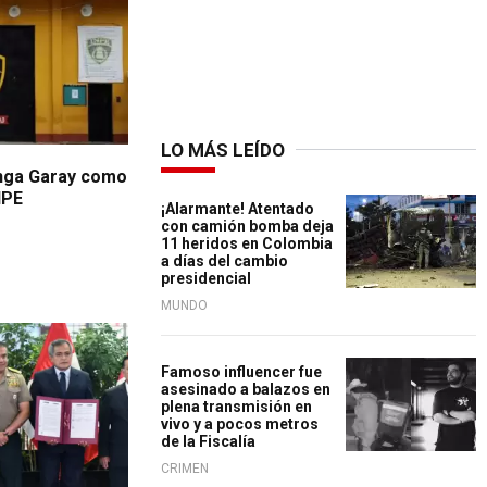
LO MÁS LEÍDO
Inga Garay como
NPE
¡Alarmante! Atentado
con camión bomba deja
11 heridos en Colombia
a días del cambio
presidencial
MUNDO
Famoso influencer fue
asesinado a balazos en
plena transmisión en
vivo y a pocos metros
de la Fiscalía
CRIMEN