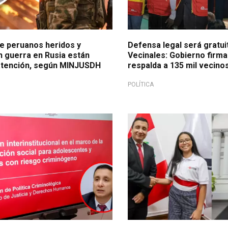
de peruanos heridos y
Defensa legal será gratui
n guerra en Rusia están
Vecinales: Gobierno firm
atención, según MINJUSDH
respalda a 135 mil vecino
POLÍTICA
uvenil
Gesto conmemorativo