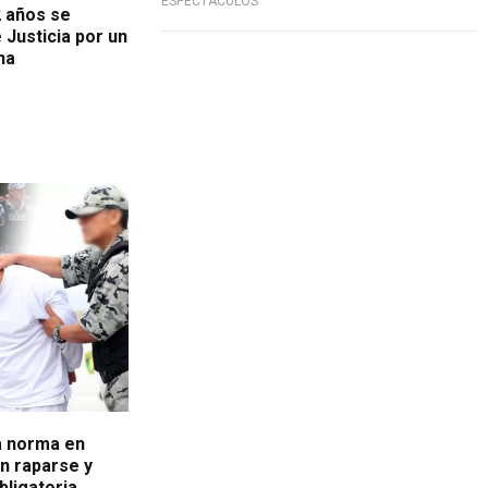
ESPECTÁCULOS
2 años se
Justicia por un
ha
a norma en
n raparse y
bligatoria