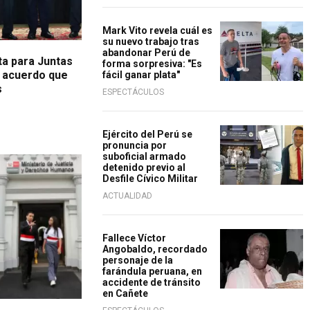
Mark Vito revela cuál es
su nuevo trabajo tras
abandonar Perú de
ta para Juntas
forma sorpresiva: "Es
a acuerdo que
fácil ganar plata"
s
ESPECTÁCULOS
Ejército del Perú se
pronuncia por
suboficial armado
detenido previo al
Desfile Cívico Militar
ACTUALIDAD
Fallece Víctor
Angobaldo, recordado
personaje de la
farándula peruana, en
accidente de tránsito
en Cañete