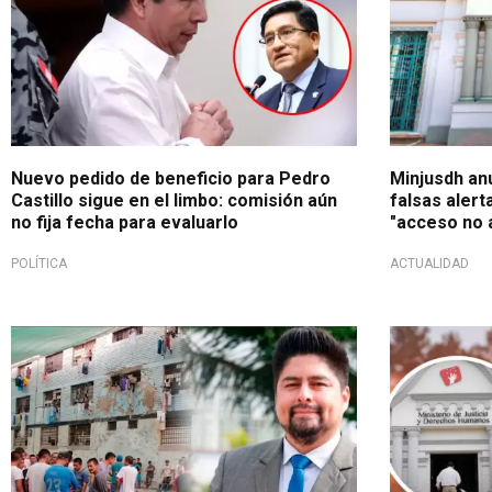
Nuevo pedido de beneficio para Pedro
Minjusdh an
Castillo sigue en el limbo: comisión aún
falsas alert
no fija fecha para evaluarlo
"acceso no 
POLÍTICA
ACTUALIDAD
Sistema penitenciario
Por vulnera