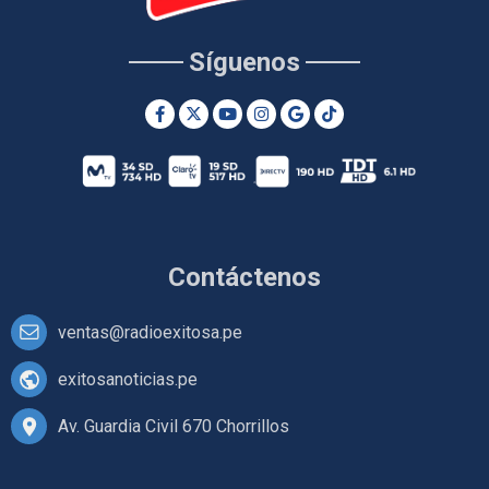
Síguenos
Contáctenos
ventas@radioexitosa.pe
exitosanoticias.pe
Av. Guardia Civil 670 Chorrillos