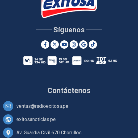
Síguenos
Contáctenos
ventas@radioexitosa.pe
exitosanoticias.pe
Av. Guardia Civil 670 Chorrillos