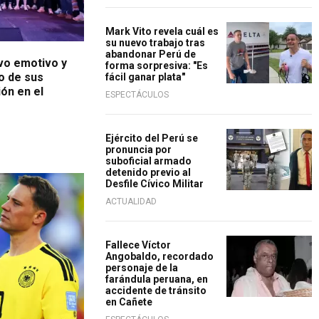
Mark Vito revela cuál es
su nuevo trabajo tras
abandonar Perú de
vo emotivo y
forma sorpresiva: "Es
to de sus
fácil ganar plata"
ión en el
ESPECTÁCULOS
Ejército del Perú se
pronuncia por
suboficial armado
detenido previo al
Desfile Cívico Militar
ACTUALIDAD
Fallece Víctor
Angobaldo, recordado
personaje de la
farándula peruana, en
accidente de tránsito
en Cañete