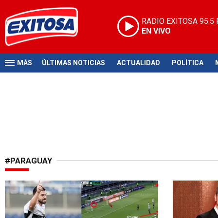
RADIO EXITOSA
95.5
EN VIVO
MÁS
ÚLTIMAS NOTICIAS
ACTUALIDAD
POLÍTICA
#PARAGUAY
Debut soñado
Reunión bila