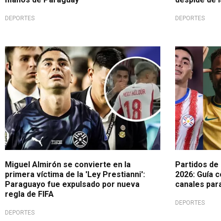
DEPORTES
DEPORTES
Polémico reglamento
Continúa la 
Miguel Almirón se convierte en la
Partidos de 
primera víctima de la 'Ley Prestianni':
2026: Guía c
Paraguayo fue expulsado por nueva
canales para
regla de FIFA
DEPORTES
DEPORTES