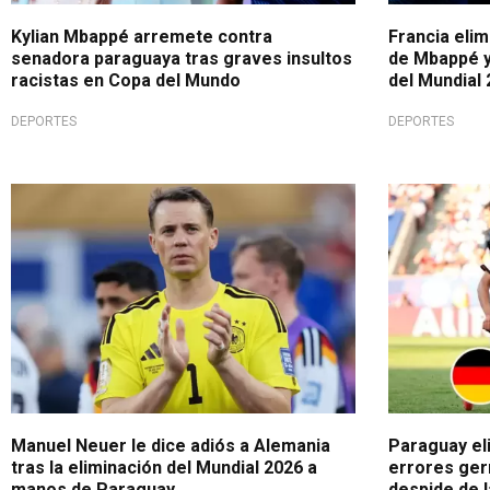
Kylian Mbappé arremete contra
Francia elim
senadora paraguaya tras graves insultos
de Mbappé y
racistas en Copa del Mundo
del Mundial
DEPORTES
DEPORTES
Se resignó
Hazaña guar
Manuel Neuer le dice adiós a Alemania
Paraguay eli
tras la eliminación del Mundial 2026 a
errores ger
manos de Paraguay
despide de 