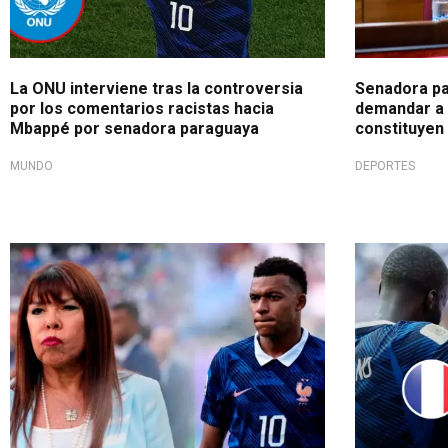
La ONU interviene tras la controversia
Senadora p
por los comentarios racistas hacia
demandar a 
Mbappé por senadora paraguaya
constituyen
MUNDO
DEPORTES
Polémica en el Mundial
¡Entre los o