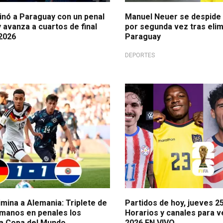
inó a Paraguay con un penal
Manuel Neuer se despide
 avanza a cuartos de final
por segunda vez tras elim
 2026
Paraguay
DEPORTES
aní en Boston
A tomar nota
mina a Alemania: Triplete de
Partidos de hoy, jueves 25
manos en penales los
Horarios y canales para v
la Copa del Mundo
2026 EN VIVO