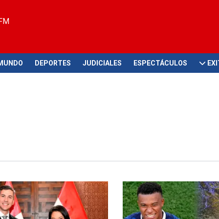
 FM
MUNDO
DEPORTES
JUDICIALES
ESPECTÁCULOS
EX
teral
No lo quieren