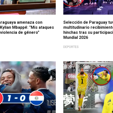
araguaya amenaza con
Selección de Paraguay tu
Kylian Mbappé: "Mis ataques
multitudinario recibimien
 violencia de género"
hinchas tras su participac
Mundial 2026
DEPORTES
cho mejores!
Un adiós con dolor