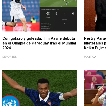
Con golazo y goleada, Tim Payne debuta
Perú y Para
en el Olimpia de Paraguay tras el Mundial
bilaterales 
2026
Keiko Fujimo
DEPORTES
POLÍTICA
Desaprobación ante comentarios
Conflicto in