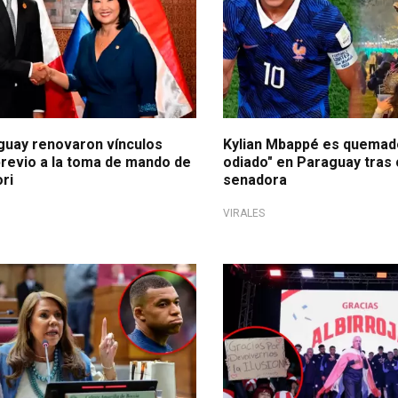
guay renovaron vínculos
Kylian Mbappé es quemad
previo a la toma de mando de
odiado" en Paraguay tras 
ri
senadora
VIRALES
ternacional
Ameno momento