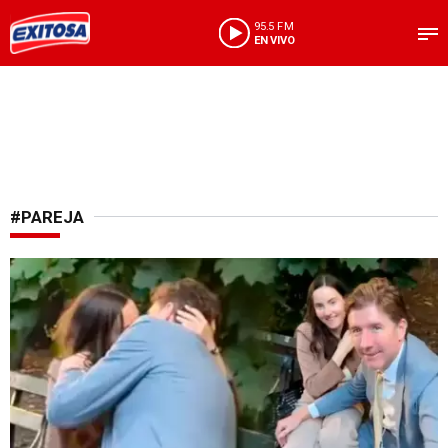
95.5 FM
EN VIVO
#PAREJA
Polémica escena