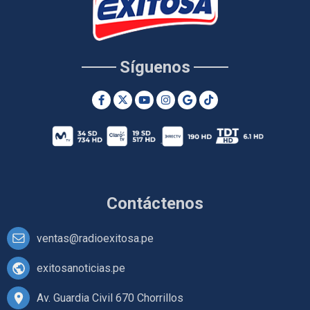
Síguenos
Contáctenos
ventas@radioexitosa.pe
exitosanoticias.pe
Av. Guardia Civil 670 Chorrillos