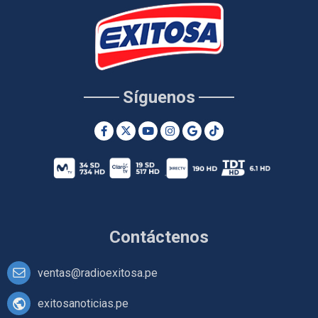
Síguenos
Contáctenos
ventas@radioexitosa.pe
exitosanoticias.pe