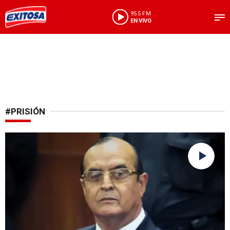
95.5 FM
EN VIVO
#PRISIÓN
Más condena