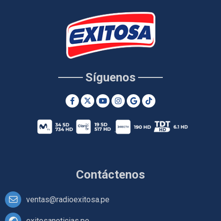
Síguenos
Contáctenos
ventas@radioexitosa.pe
exitosanoticias.pe