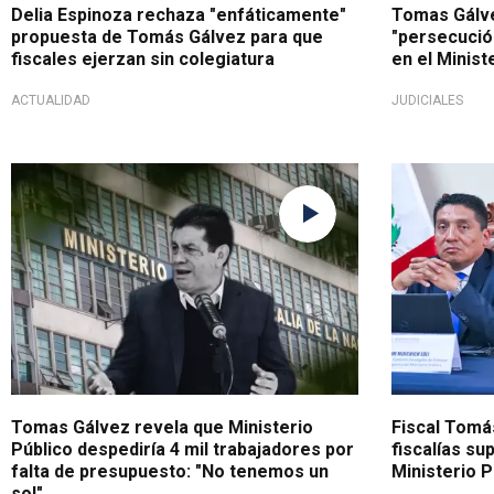
Delia Espinoza rechaza "enfáticamente"
Tomas Gálve
propuesta de Tomás Gálvez para que
"persecución
fiscales ejerzan sin colegiatura
en el Minist
ACTUALIDAD
JUDICIALES
No hay plata
En favor de l
Tomas Gálvez revela que Ministerio
Fiscal Tomá
Público despediría 4 mil trabajadores por
fiscalías s
falta de presupuesto: "No tenemos un
Ministerio P
sol"