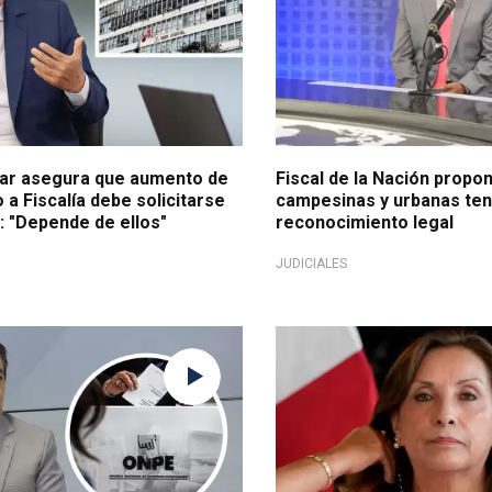
ar asegura que aumento de
Fiscal de la Nación propo
a Fiscalía debe solicitarse
campesinas y urbanas te
: "Depende de ellos"
reconocimiento legal
JUDICIALES
do de la gente
Ordenan archivo definitivo