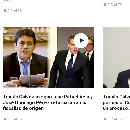
JUDICIALES
JUDICIALES
Continúan en funciones
Parte de una
Tomás Gálvez asegura que Rafael Vela y
Tomás Gálve
José Domingo Pérez retornarán a sus
por caso 'Cu
fiscalías de origen
un proceso a
JUDICIALES
JUDICIALES