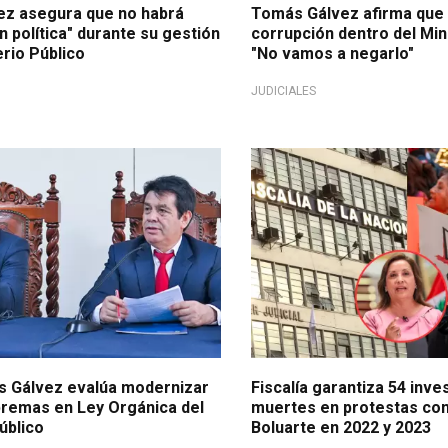
z asegura que no habrá
Tomás Gálvez afirma que 
 política" durante su gestión
corrupción dentro del Mini
erio Público
"No vamos a negarlo"
JUDICIALES
a ciudadanía
Ocho despachos a cargo
s Gálvez evalúa modernizar
Fiscalía garantiza 54 inve
upremas en Ley Orgánica del
muertes en protestas con
úblico
Boluarte en 2022 y 2023