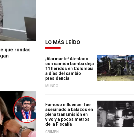
LO MÁS LEÍDO
ne que rondas
ngan
¡Alarmante! Atentado
con camión bomba deja
11 heridos en Colombia
a días del cambio
presidencial
MUNDO
Famoso influencer fue
asesinado a balazos en
plena transmisión en
vivo y a pocos metros
de la Fiscalía
CRIMEN