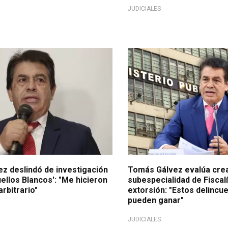
JUDICIALES
 "persecución política"
Para "cazar delincuentes"
z deslindó de investigación
Tomás Gálvez evalúa cre
ellos Blancos': "Me hicieron
subespecialidad de Fiscalí
rbitrario"
extorsión: "Estos delincu
pueden ganar"
JUDICIALES