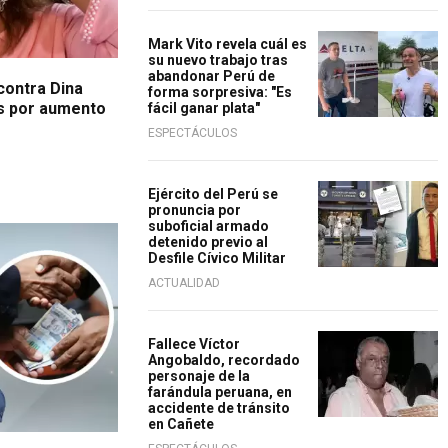
Mark Vito revela cuál es
su nuevo trabajo tras
abandonar Perú de
 contra Dina
forma sorpresiva: "Es
os por aumento
fácil ganar plata"
ESPECTÁCULOS
Ejército del Perú se
pronuncia por
suboficial armado
detenido previo al
Desfile Cívico Militar
ACTUALIDAD
Fallece Víctor
Angobaldo, recordado
personaje de la
farándula peruana, en
accidente de tránsito
en Cañete