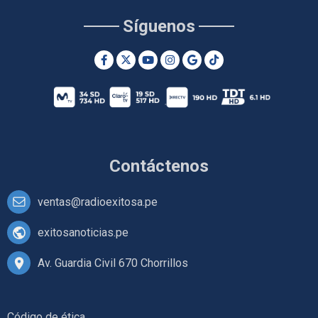
Síguenos
Contáctenos
ventas@radioexitosa.pe
exitosanoticias.pe
Av. Guardia Civil 670 Chorrillos
Código de ética