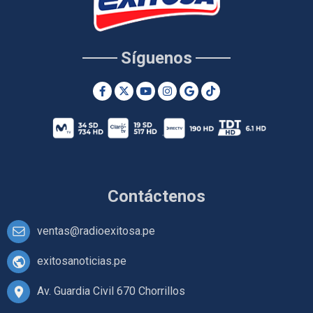
Síguenos
Contáctenos
ventas@radioexitosa.pe
exitosanoticias.pe
Av. Guardia Civil 670 Chorrillos