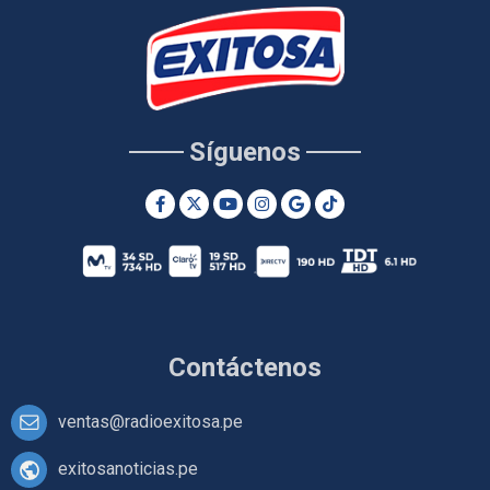
Síguenos
Contáctenos
ventas@radioexitosa.pe
exitosanoticias.pe