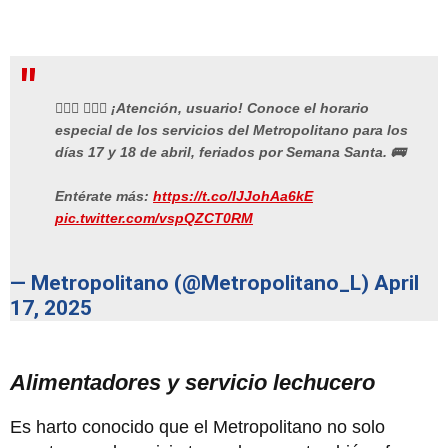
🙋🏻‍♂️ 🙋🏽‍♀️ ¡Atención, usuario! Conoce el horario
especial de los servicios del Metropolitano para los
días 17 y 18 de abril, feriados por Semana Santa. 🚌
Entérate más:
https://t.co/IJJohAa6kE
pic.twitter.com/vspQZCT0RM
— Metropolitano (@Metropolitano_L)
April
17, 2025
Alimentadores y servicio lechucero
Es harto conocido que el Metropolitano no solo