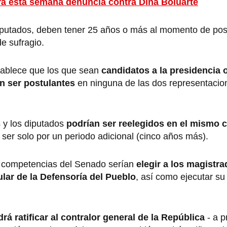
á esta semana denuncia contra Dina Boluarte
diputados, deben tener 25 años o más al momento de post
e sufragio.
tablece que los que sean
candidatos a la presidencia 
n ser postulantes
en ninguna de las dos representacio
s y los diputados
podrían ser reelegidos en el mismo 
 ser solo por un periodo adicional (cinco años más).
s competencias del Senado serían
elegir a los magistr
tular de la Defensoría del Pueblo
, así como ejecutar su
rá ratificar al contralor general de la República
- a p