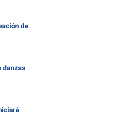
reación de
de danzas
niciará