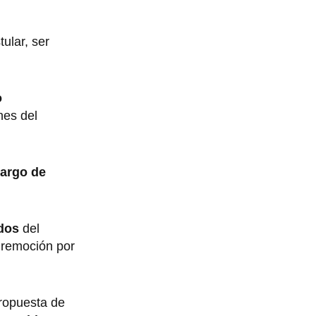
ular, ser
o
nes del
cargo de
ados
del
 remoción por
ropuesta de