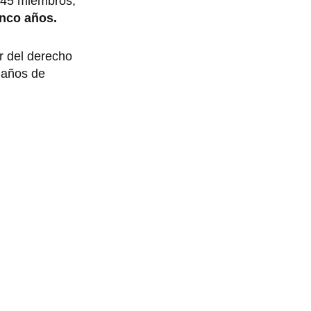
r 45 miembros,
inco años.
r del derecho
 años de