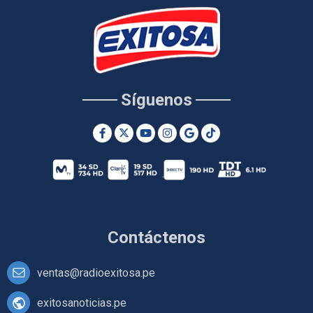
Síguenos
Contáctenos
ventas@radioexitosa.pe
exitosanoticias.pe