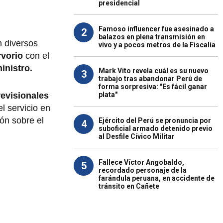
presidencial
Famoso influencer fue asesinado a
2
balazos en plena transmisión en
n diversos
vivo y a pocos metros de la Fiscalía
rvorio
con el
inistro.
Mark Vito revela cuál es su nuevo
3
trabajo tras abandonar Perú de
forma sorpresiva: "Es fácil ganar
plata"
evisionales
l servicio en
ón sobre el
Ejército del Perú se pronuncia por
4
suboficial armado detenido previo
al Desfile Cívico Militar
Fallece Víctor Angobaldo,
5
recordado personaje de la
farándula peruana, en accidente de
tránsito en Cañete