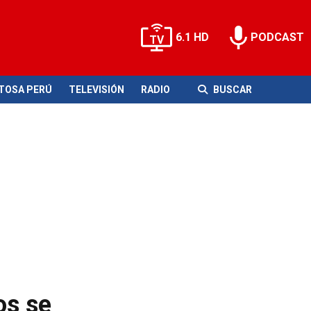
6.1 HD
PODCAST
ITOSA PERÚ
TELEVISIÓN
RADIO
BUSCAR
os se