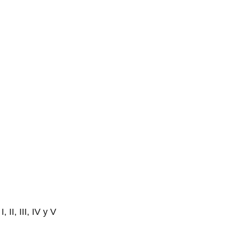
I, III, IV y V