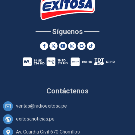
Síguenos
Contáctenos
ventas@radioexitosa.pe
exitosanoticias.pe
Av. Guardia Civil 670 Chorrillos