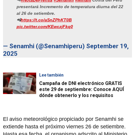
📢
#NotaDePrensa
#Senamhi
#Minam
Costa del Perú
presentará Incremento de temperatura diurna del 22
al 26 de setiembre.
📲
https://t.co/aSnZPhKT0B
pic.twitter.com/KEwczjFkq0
— Senamhi (@Senamhiperu)
September 19,
2025
Lee también
Campaña de DNI electrónico GRATIS
este 29 de septiembre: Conoce AQUÍ
dónde obtenerlo y los requisitos
El aviso meteorológico propiciado por Senamhi se
extiende hasta el próximo viernes 26 de setiembre.
Hasta esa fecha, el organismo adscrito al Ministerio