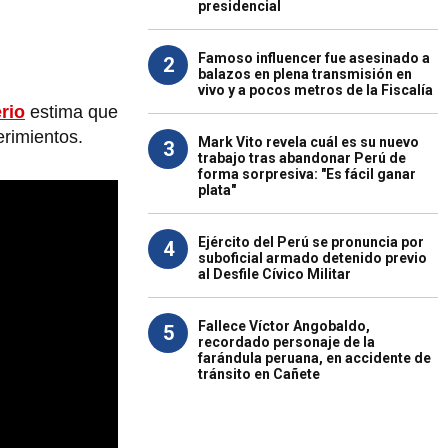
presidencial
Famoso influencer fue asesinado a
2
balazos en plena transmisión en
vivo y a pocos metros de la Fiscalía
rio
estima que
erimientos.
Mark Vito revela cuál es su nuevo
3
trabajo tras abandonar Perú de
forma sorpresiva: "Es fácil ganar
plata"
Ejército del Perú se pronuncia por
4
suboficial armado detenido previo
al Desfile Cívico Militar
Fallece Víctor Angobaldo,
5
recordado personaje de la
farándula peruana, en accidente de
tránsito en Cañete