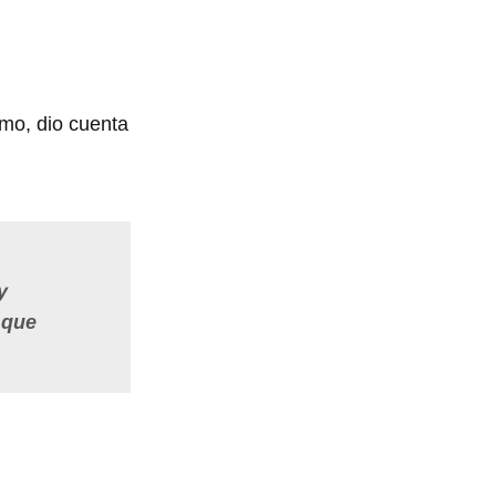
smo, dio cuenta
y
 que