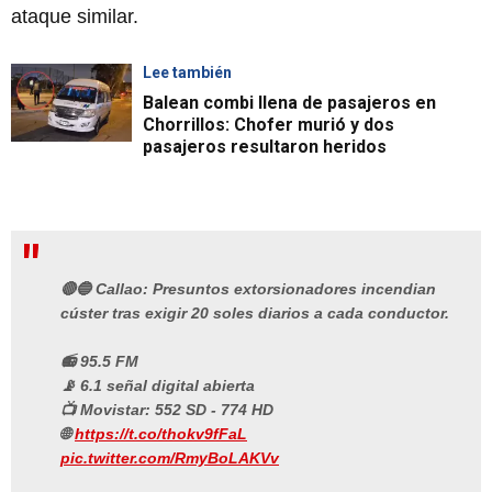
ataque similar.
Lee también
Balean combi llena de pasajeros en
Chorrillos: Chofer murió y dos
pasajeros resultaron heridos
🔴🔵 Callao: Presuntos extorsionadores incendian
cúster tras exigir 20 soles diarios a cada conductor.
📻 95.5 FM
📡 6.1 señal digital abierta
📺 Movistar: 552 SD - 774 HD
🌐
https://t.co/thokv9fFaL
pic.twitter.com/RmyBoLAKVv