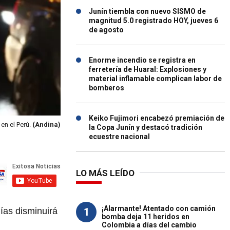
Junín tiembla con nuevo SISMO de
magnitud 5.0 registrado HOY, jueves 6
de agosto
Enorme incendio se registra en
ferretería de Huaral: Explosiones y
material inflamable complican labor de
bomberos
Keiko Fujimori encabezó premiación de
 en el Perú.
(Andina)
la Copa Junín y destacó tradición
ecuestre nacional
LO MÁS LEÍDO
¡Alarmante! Atentado con camión
1
ías disminuirá
bomba deja 11 heridos en
Colombia a días del cambio