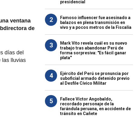
presidencial
Famoso influencer fue asesinado a
2
 una ventana
balazos en plena transmisión en
vivo y a pocos metros de la Fiscalía
bdirectora de
Mark Vito revela cuál es su nuevo
3
trabajo tras abandonar Perú de
s días del
forma sorpresiva: "Es fácil ganar
plata"
las lluvias
Ejército del Perú se pronuncia por
4
suboficial armado detenido previo
al Desfile Cívico Militar
Fallece Víctor Angobaldo,
5
recordado personaje de la
farándula peruana, en accidente de
tránsito en Cañete