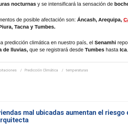
uras nocturnas
y se intensificará la sensación de
boch
mentos de posible afectación son:
Áncash, Arequipa,
C
Piura, Tacna y Tumbes.
a predicción climática en nuestro país, el
Senamhi
repo
 de lluvias,
que se registrará desde
Tumbes
hasta
Ica
pitaciones
Predicción Climática
temperaturas
iviendas mal ubicadas aumentan el riesgo 
arquitecta