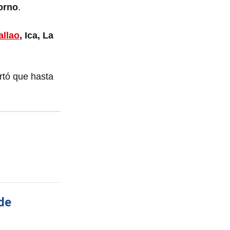
orno
.
allao
, Ica, La
rtó que hasta
.
de