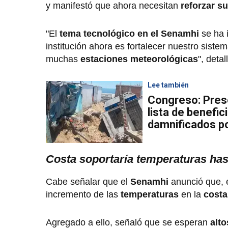
y manifestó que ahora necesitan
reforzar s
"El
tema tecnológico en el Senamhi
se ha 
institución ahora es fortalecer nuestro sist
muchas
estaciones meteorológicas
", deta
Lee también
Congreso: Pres
lista de benefic
damnificados po
Costa soportaría temperaturas has
Cabe señalar que el
Senamhi
anunció que, 
incremento de las
temperaturas
en la
cost
Agregado a ello, señaló que se esperan
alto