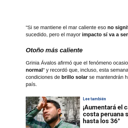
"Si se mantiene el mar caliente eso
no signif
sucedido, pero el mayor
impacto sí va a se
Otoño más caliente
Grinia Ávalos afirmó que el fenómeno ocasi
normal
" y recordó que, incluso, esta sema
condiciones de
brillo solar
se mantendrán has
país.
Lee también
¡Aumentará el c
costa peruana 
hasta los 36°