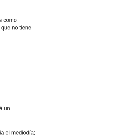
os como
 que no tiene
rá un
ia el mediodía;