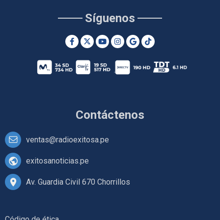
Síguenos
Contáctenos
ventas@radioexitosa.pe
exitosanoticias.pe
Av. Guardia Civil 670 Chorrillos
Código de ética