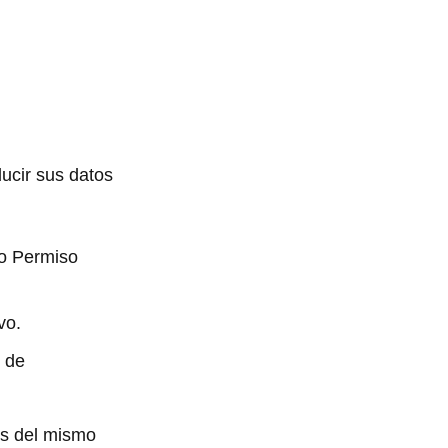
ducir sus datos
 o Permiso
vo.
y de
os del mismo