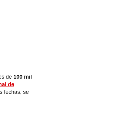
 es de
100 mil
nal de
os fechas, se