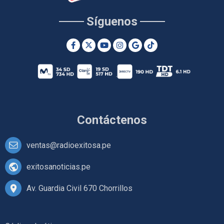
Síguenos
Contáctenos
ventas@radioexitosa.pe
exitosanoticias.pe
Av. Guardia Civil 670 Chorrillos