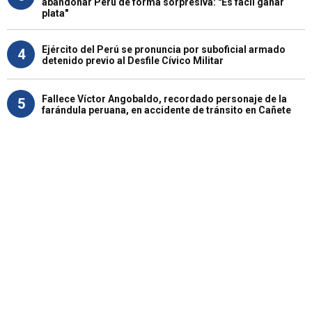
abandonar Perú de forma sorpresiva: "Es fácil ganar
plata"
Ejército del Perú se pronuncia por suboficial armado
4
detenido previo al Desfile Cívico Militar
Fallece Víctor Angobaldo, recordado personaje de la
5
farándula peruana, en accidente de tránsito en Cañete