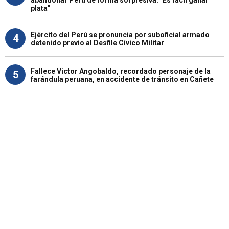
abandonar Perú de forma sorpresiva: "Es fácil ganar
plata"
Ejército del Perú se pronuncia por suboficial armado
4
detenido previo al Desfile Cívico Militar
Fallece Víctor Angobaldo, recordado personaje de la
5
farándula peruana, en accidente de tránsito en Cañete