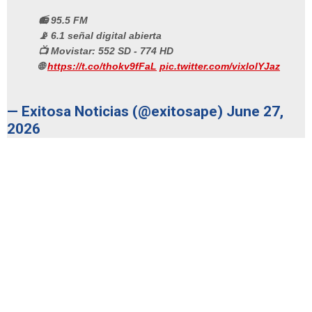
📻 95.5 FM
📡 6.1 señal digital abierta
📺 Movistar: 552 SD - 774 HD
🌐
https://t.co/thokv9fFaL
pic.twitter.com/vixlolYJaz
— Exitosa Noticias (@exitosape)
June 27,
2026