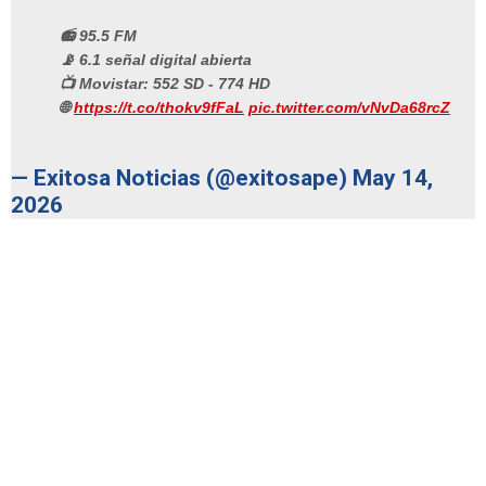
📻 95.5 FM
📡 6.1 señal digital abierta
📺 Movistar: 552 SD - 774 HD
🌐
https://t.co/thokv9fFaL
pic.twitter.com/vNvDa68rcZ
— Exitosa Noticias (@exitosape)
May 14,
2026