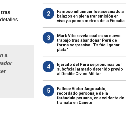
Famoso influencer fue asesinado a
 tras
2
balazos en plena transmisión en
detalles
vivo y a pocos metros de la Fiscalía
Mark Vito revela cuál es su nuevo
3
trabajo tras abandonar Perú de
forma sorpresiva: "Es fácil ganar
plata"
n a
gador
Ejército del Perú se pronuncia por
4
suboficial armado detenido previo
cer
al Desfile Cívico Militar
Fallece Víctor Angobaldo,
5
recordado personaje de la
farándula peruana, en accidente de
tránsito en Cañete