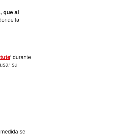
, que al
 donde la
tute
' durante
usar su
a medida se