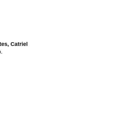
es, Catriel
o.