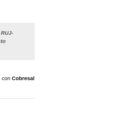
l RUJ-
sto
s con
Cobresal