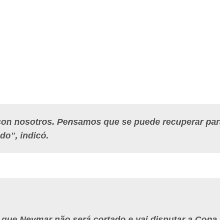
 con nosotros. Pensamos que se puede recuperar par
do", indicó.
a que Neymar não será cortado e vai disputar a Copa