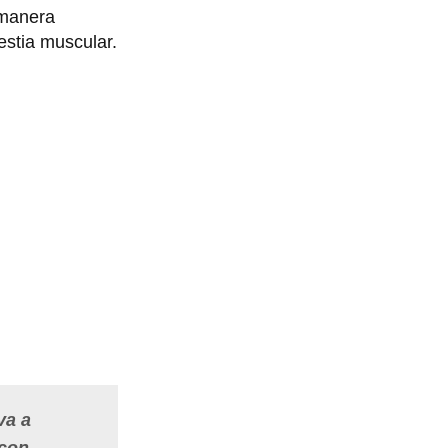
 manera
estia muscular.
va a