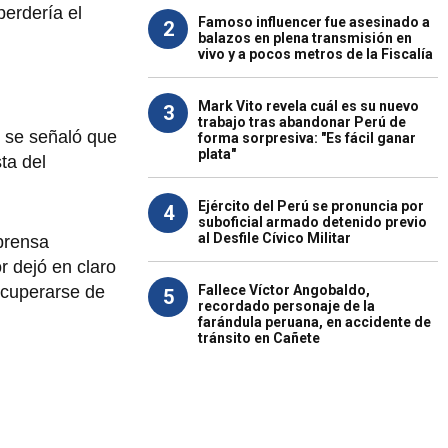
perdería el
Famoso influencer fue asesinado a
2
balazos en plena transmisión en
vivo y a pocos metros de la Fiscalía
Mark Vito revela cuál es su nuevo
3
trabajo tras abandonar Perú de
o se señaló que
forma sorpresiva: "Es fácil ganar
plata"
ta del
Ejército del Perú se pronuncia por
4
suboficial armado detenido previo
al Desfile Cívico Militar
prensa
r dejó en claro
Fallece Víctor Angobaldo,
ecuperarse de
5
recordado personaje de la
farándula peruana, en accidente de
tránsito en Cañete