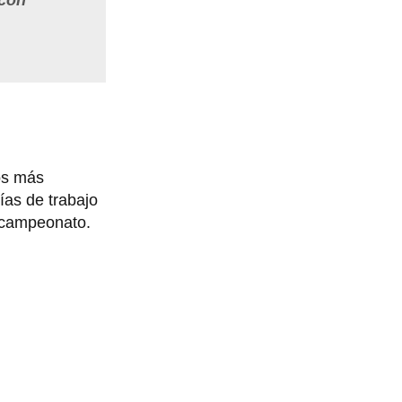
 con
los más
ías de trabajo
xacampeonato.