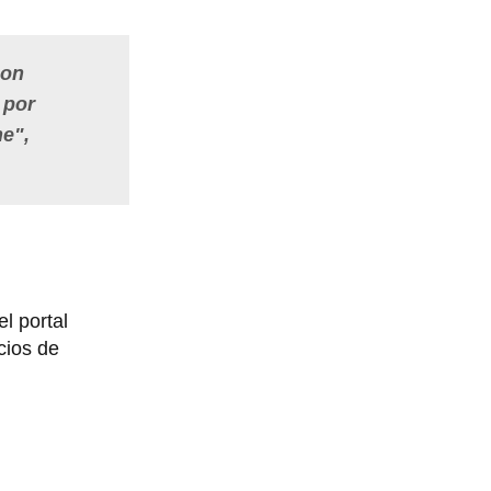
con
 por
ne",
el portal
cios de