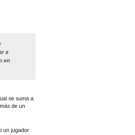
e
ar a
o en
 cual se suma a
e más de un
 un jugador