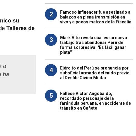
Famoso influencer fue asesinado a
2
balazos en plena transmisión en
cnico su
vivo y a pocos metros de la Fiscalía
 de
Talleres de
Mark Vito revela cuál es su nuevo
3
trabajo tras abandonar Perú de
forma sorpresiva: "Es fácil ganar
plata"
o a
Ejército del Perú se pronuncia por
4
suboficial armado detenido previo
o ha
al Desfile Cívico Militar
Fallece Víctor Angobaldo,
5
recordado personaje de la
farándula peruana, en accidente de
tránsito en Cañete