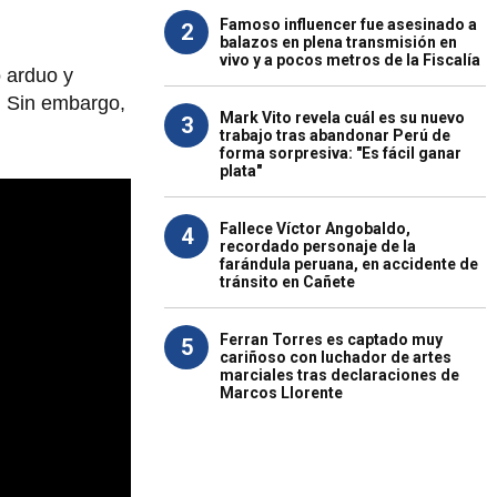
Famoso influencer fue asesinado a
2
balazos en plena transmisión en
vivo y a pocos metros de la Fiscalía
o arduo y
. Sin embargo,
Mark Vito revela cuál es su nuevo
3
trabajo tras abandonar Perú de
forma sorpresiva: "Es fácil ganar
plata"
Fallece Víctor Angobaldo,
4
recordado personaje de la
farándula peruana, en accidente de
tránsito en Cañete
Ferran Torres es captado muy
5
cariñoso con luchador de artes
marciales tras declaraciones de
Marcos Llorente