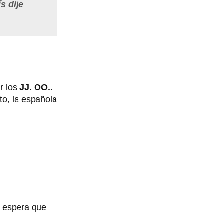
s dije
r los
JJ. OO.
.
to, la española
, espera que