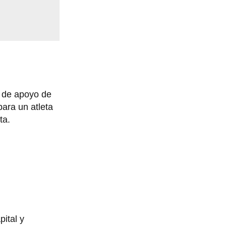
a de apoyo de
para un atleta
eta.
ital y