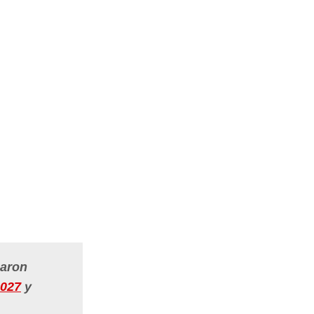
garon
2027
y