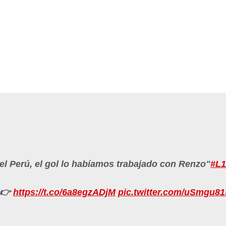
a el Perú, el gol lo habíamos trabajado con Renzo"
#L1
 👉
https://t.co/6a8egzADjM
pic.twitter.com/uSmgu8