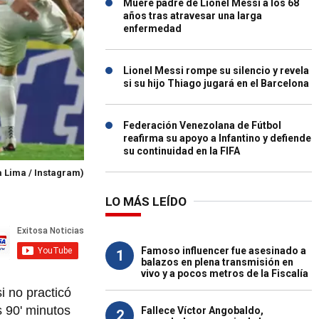
Muere padre de Lionel Messi a los 68
años tras atravesar una larga
enfermedad
Lionel Messi rompe su silencio y revela
si su hijo Thiago jugará en el Barcelona
Federación Venezolana de Fútbol
reafirma su apoyo a Infantino y defiende
su continuidad en la FIFA
a Lima / Instagram)
LO MÁS LEÍDO
Famoso influencer fue asesinado a
1
balazos en plena transmisión en
vivo y a pocos metros de la Fiscalía
i no practicó
s 90' minutos
Fallece Víctor Angobaldo,
2