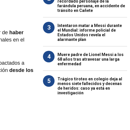
recordado personaje de la
farándula peruana, en accidente de
tránsito en Cañete
Intentaron matar a Messi durante
3
el Mundial: informe policial de
r de
haber
Estados Unidos revela el
nales en el
alarmante plan
Muere padre de Lionel Messi a los
4
68 años tras atravesar una larga
mpactados a
enfermedad
ción
desde los
Trágico tiroteo en colegio deja al
5
menos siete fallecidos y decenas
de heridos: caso ya está en
investigación