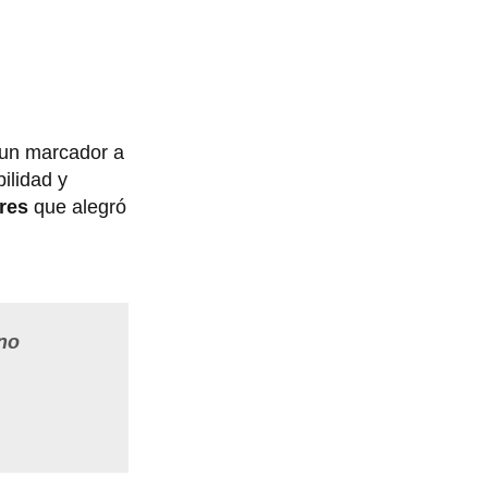
 un marcador a
ilidad y
ores
que alegró
 no