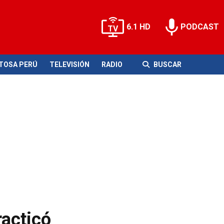
6.1 HD
PODCAST
ITOSA PERÚ
TELEVISIÓN
RADIO
BUSCAR
acticó