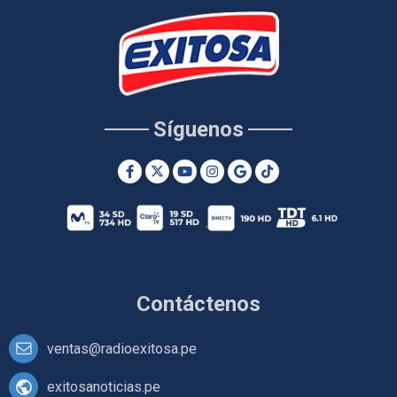
Síguenos
Contáctenos
ventas@radioexitosa.pe
exitosanoticias.pe