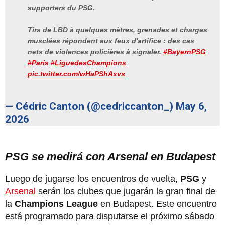
supporters du PSG.
Tirs de LBD à quelques mètres, grenades et charges
musclées répondent aux feux d'artifice : des cas
nets de violences policières à signaler.
#BayernPSG
#Paris
#LiguedesChampions
pic.twitter.com/wHaPShAxvs
— Cédric Canton (@cedriccanton_)
May 6,
2026
PSG se medirá con Arsenal en Budapest
Luego de jugarse los encuentros de vuelta,
PSG
y
Arsenal
serán los clubes que jugarán la gran final de
la
Champions League
en Budapest. Este encuentro
está programado para disputarse el próximo sábado