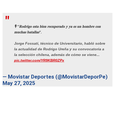
🎙 "𝐑𝐨𝐝𝐫𝐢𝐠𝐨 𝐞𝐬𝐭𝐚 𝐛𝐢𝐞𝐧 𝐫𝐞𝐜𝐮𝐩𝐞𝐫𝐚𝐝𝐨 𝐲 𝐲𝐚 𝐞𝐬 𝐮𝐧 𝐡𝐨𝐦𝐛𝐫𝐞 𝐜𝐨𝐧
𝐦𝐮𝐜𝐡𝐚𝐬 𝐛𝐚𝐭𝐚𝐥𝐥𝐚𝐬".
Jorge Fossati, técnico de Universitario, habló sobre
la actualidad de Rodrigo Ureña y su convocatoria a
la selección chilena, además de cómo se viene...
pic.twitter.com/YR9KBR0ZPx
— Movistar Deportes (@MovistarDeporPe)
May 27, 2025