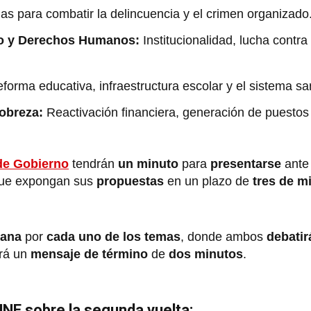
as para combatir la delincuencia y el crimen organizado
co y Derechos Humanos:
Institucionalidad, lucha contra
forma educativa, infraestructura escolar y el sistema san
obreza:
Reactivación financiera, generación de puestos 
de Gobierno
tendrán
un minuto
para
presentarse
ante
que expongan sus
propuestas
en un plazo de
tres de m
dana
por
cada uno de los temas
, donde ambos
debatir
brá un
mensaje de término
de
dos minutos
.
JNE sobre la segunda vuelta: