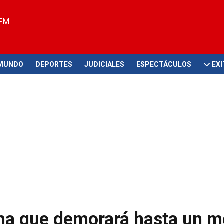
 FM
MUNDO
DEPORTES
JUDICIALES
ESPECTÁCULOS
EX
ma que demorará hasta un m