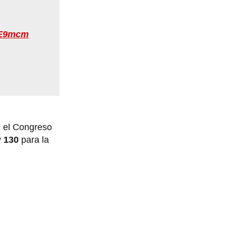
vzE9mcm
n el Congreso
y
130
para la