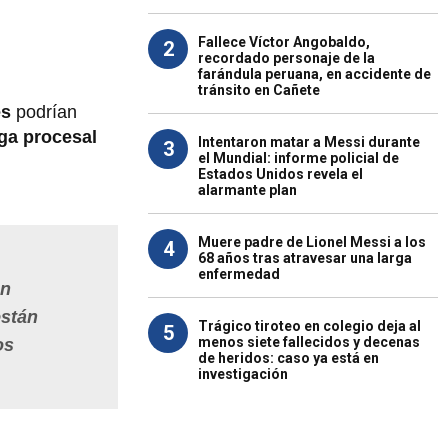
Fallece Víctor Angobaldo,
2
recordado personaje de la
farándula peruana, en accidente de
tránsito en Cañete
es
podrían
ga procesal
Intentaron matar a Messi durante
3
el Mundial: informe policial de
Estados Unidos revela el
alarmante plan
Muere padre de Lionel Messi a los
4
68 años tras atravesar una larga
enfermedad
en
están
Trágico tiroteo en colegio deja al
5
menos siete fallecidos y decenas
os
de heridos: caso ya está en
investigación