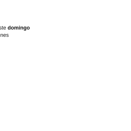
este
domingo
enes