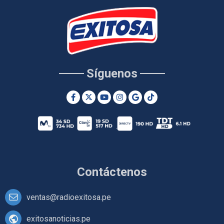
Síguenos
Contáctenos
ventas@radioexitosa.pe
exitosanoticias.pe