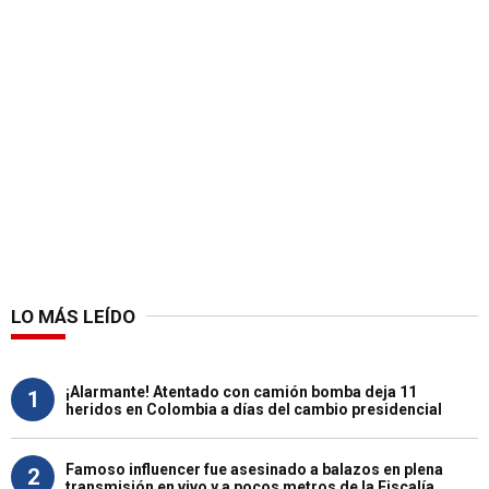
LO MÁS LEÍDO
¡Alarmante! Atentado con camión bomba deja 11
1
heridos en Colombia a días del cambio presidencial
Famoso influencer fue asesinado a balazos en plena
2
transmisión en vivo y a pocos metros de la Fiscalía