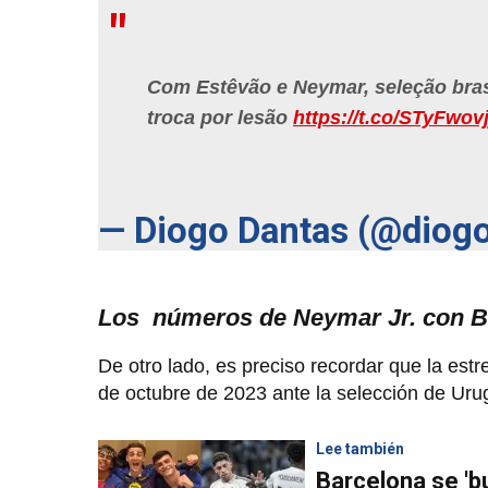
Com Estêvão e Neymar, seleção brasi
troca por lesão
https://t.co/STyFwovj
— Diogo Dantas (@diog
Los números de Neymar Jr. con B
De otro lado, es preciso recordar que la estre
de octubre de 2023 ante la selección de Ur
Lee también
Barcelona se 'bu