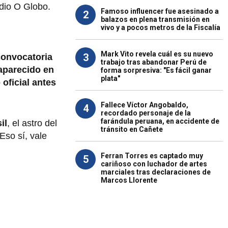
edio O Globo.
Famoso influencer fue asesinado a
2
balazos en plena transmisión en
vivo y a pocos metros de la Fiscalía
Mark Vito revela cuál es su nuevo
3
convocatoria
trabajo tras abandonar Perú de
aparecido en
forma sorpresiva: "Es fácil ganar
plata"
 oficial antes
Fallece Víctor Angobaldo,
4
recordado personaje de la
farándula peruana, en accidente de
il
, el astro del
tránsito en Cañete
 Eso sí, vale
Ferran Torres es captado muy
5
cariñoso con luchador de artes
marciales tras declaraciones de
Marcos Llorente