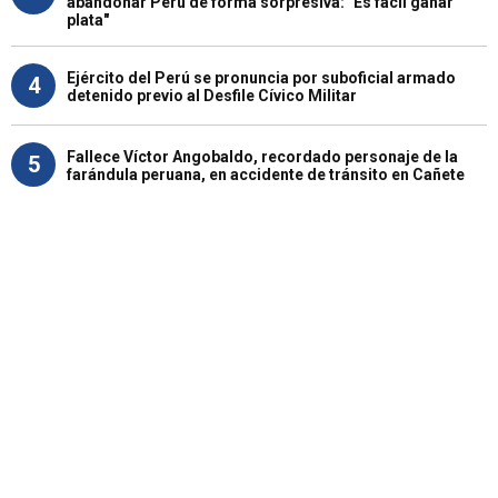
abandonar Perú de forma sorpresiva: "Es fácil ganar
plata"
Ejército del Perú se pronuncia por suboficial armado
4
detenido previo al Desfile Cívico Militar
Fallece Víctor Angobaldo, recordado personaje de la
5
farándula peruana, en accidente de tránsito en Cañete