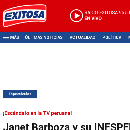
RADIO EXITOSA
95.5
EN VIVO
MÁS
ÚLTIMAS NOTICIAS
ACTUALIDAD
POLÍTICA
Espectáculos
¡Escándalo en la TV peruana!
Janet Barboza y su INESPE