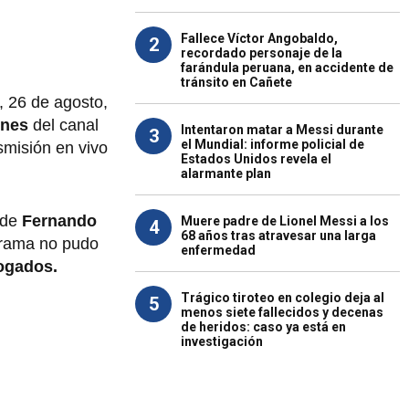
Fallece Víctor Angobaldo,
2
recordado personaje de la
farándula peruana, en accidente de
tránsito en Cañete
, 26 de agosto,
ones
del canal
Intentaron matar a Messi durante
3
el Mundial: informe policial de
smisión en vivo
Estados Unidos revela el
alarmante plan
e de
Fernando
Muere padre de Lionel Messi a los
4
68 años tras atravesar una larga
ograma no pudo
enfermedad
ogados.
Trágico tiroteo en colegio deja al
5
menos siete fallecidos y decenas
de heridos: caso ya está en
investigación