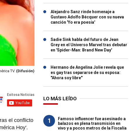
Alejandro Sanz rinde homenaje a
Gustavo Adolfo Bécquer con su nueva
canción 'Yo era poesía'
Sadie Sink habla del futuro de Jean
Grey en el Universo Marvel tras debutar
en 'Spider-Man: Brand New Day'
Hermano de Angelina Jolie revela que
mérica TV.
(Difusión)
es gay tras separarse de su esposa:
"Ahora soy libre"
LO MÁS LEÍDO
Famoso influencer fue asesinado a
1
as el conflicto
balazos en plena transmisión en
mérica Hoy'.
vivo y a pocos metros de la Fiscalía