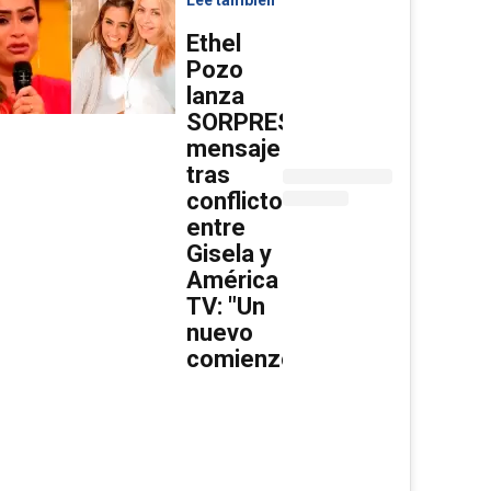
Ethel
Pozo
lanza
SORPRESIVO
mensaje
tras
conflicto
entre
Gisela y
América
TV: "Un
nuevo
comienzo"