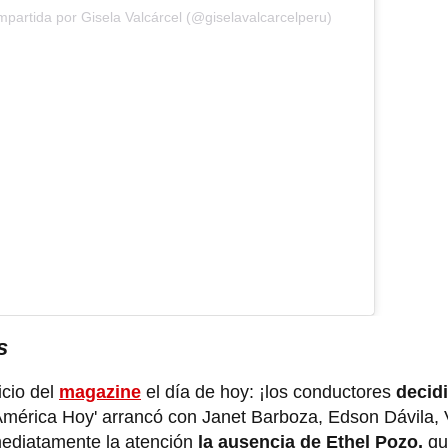
partida por Gisela Valcárcel (@giselavalcarcelperu)
s
icio del
magazine
el día de hoy: ¡los conductores
decid
América Hoy' arrancó con Janet Barboza, Edson Dávila, 
mediatamente la atención
la ausencia de Ethel Pozo,
qu