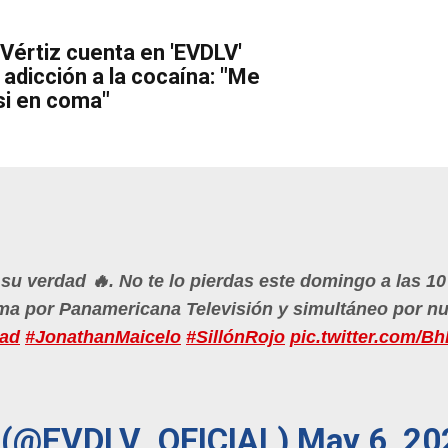
 Vértiz cuenta en 'EVDLV'
adicción a la cocaína: "Me
si en coma"
su verdad 🔥. No te lo pierdas este domingo a las 10
a por Panamericana Televisión y simultáneo por nu
dad
#JonathanMaicelo
#SillónRojo
pic.twitter.com/
ad (@EVDLV_OFICIAL)
May 6, 20