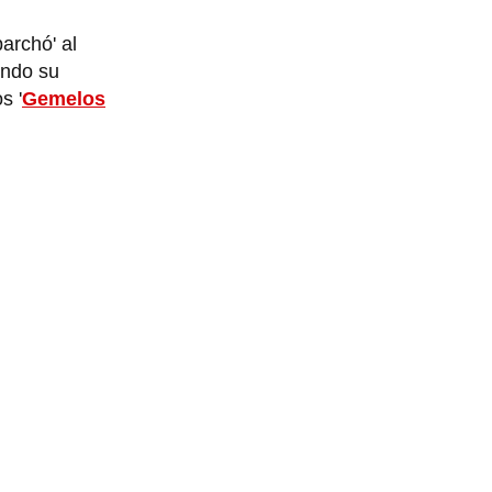
archó' al
ando su
s '
Gemelos