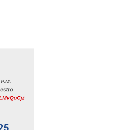
 P.M.
estro
BhLMvQoCjz
25