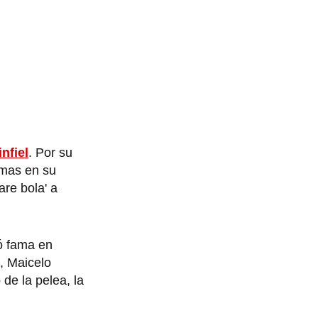
infiel
. Por su
emas en su
re bola' a
ó fama en
o, Maicelo
de la pelea, la