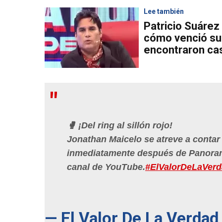
Lee también
Patricio Suárez
cómo venció su 
encontraron ca
🥊 ¡Del ring al sillón rojo!
Jonathan Maicelo se atreve a contar 
inmediatamente después de Panoram
canal de YouTube.
#ElValorDeLaVer
— El Valor De La Verd