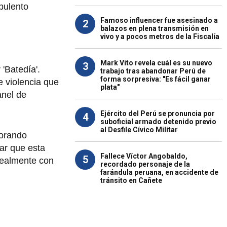
rbulento
Famoso influencer fue asesinado a
2
balazos en plena transmisión en
vivo y a pocos metros de la Fiscalía
Mark Vito revela cuál es su nuevo
3
 'Batedía'.
trabajo tras abandonar Perú de
forma sorpresiva: "Es fácil ganar
 violencia que
plata"
anel de
Ejército del Perú se pronuncia por
4
suboficial armado detenido previo
al Desfile Cívico Militar
lorando
ar que esta
Fallece Víctor Angobaldo,
5
 realmente con
recordado personaje de la
farándula peruana, en accidente de
tránsito en Cañete