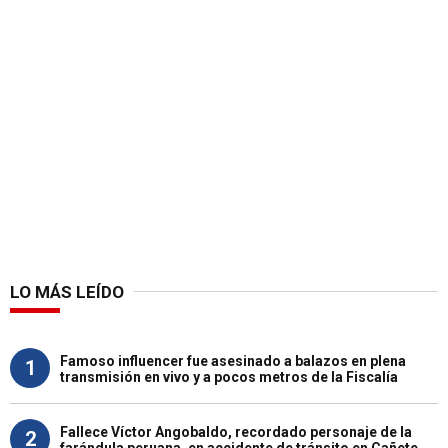
LO MÁS LEÍDO
Famoso influencer fue asesinado a balazos en plena
1
transmisión en vivo y a pocos metros de la Fiscalía
Fallece Víctor Angobaldo, recordado personaje de la
2
farándula peruana, en accidente de tránsito en Cañete