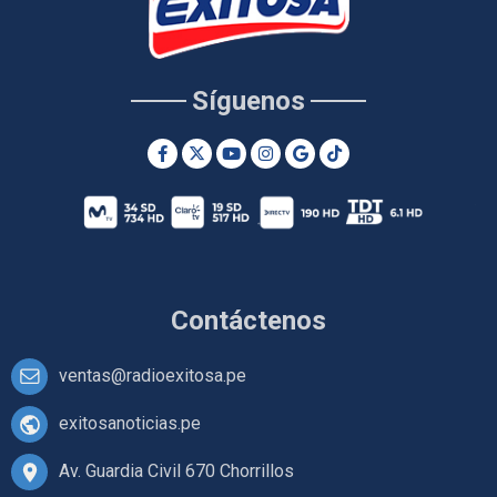
Síguenos
Contáctenos
ventas@radioexitosa.pe
exitosanoticias.pe
Av. Guardia Civil 670 Chorrillos